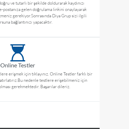
doğru ve tutarlı bir şekilde doldurarak kaydınızı
 e-postanıza gelen doğrulama linkini onaylayarak
tmeniz gerekiyor.Sonrasında Diya Grup sizi ilgili
rsuna bağlantınızı yapacaktır.
Online Testler
lere erişmek için tıklayınız. Online Testler farklı bir
rlatırız.Bu nedenle testlere erişebilmeniz için
olması gerekmektedir. Başarılar dileriz.