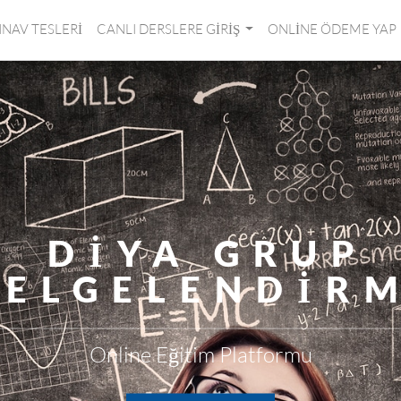
INAV TESLERI
CANLI DERSLERE GIRIŞ
ONLINE ÖDEME YAP
DIYA GRUP
BELGELENDIR
Online Eğitim Platformu