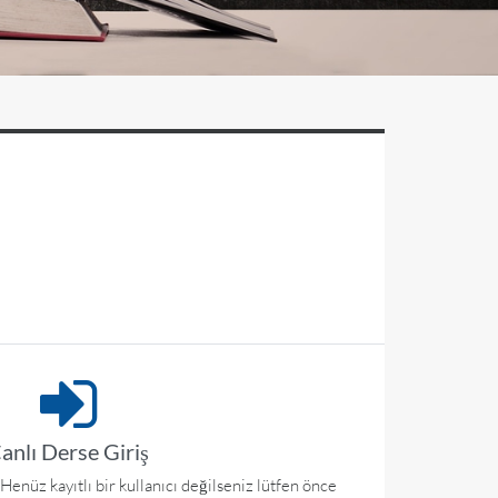
anlı Derse Giriş
 Henüz kayıtlı bir kullanıcı değilseniz lütfen önce