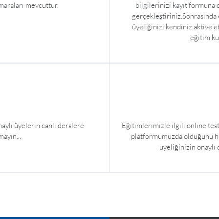
maraları mevcuttur.
bilgilerinizi kayıt formuna 
gerçekleştiriniz.Sonrasında
üyeliğinizi kendiniz aktive e
eğitim ku
onaylı üyelerin canlı derslere
Eğitimlerimizle ilgili online test
ayın...
platformumuzda olduğunu hatı
üyeliğinizin onaylı 