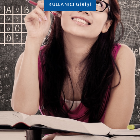
KULLANICI GIRIŞI